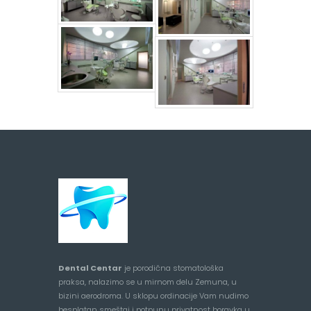
Dental Centar
je porodična stomatološka
praksa, nalazimo se u mirnom delu Zemuna, u
bizini aerodroma. U sklopu ordinacije Vam nudimo
besplatan smeštaj i potpunu privatnost boravka u