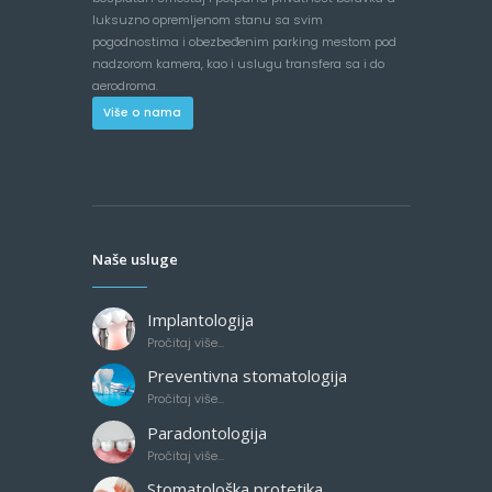
luksuzno opremljenom stanu sa svim
pogodnostima i obezbeđenim parking mestom pod
nadzorom kamera, kao i uslugu transfera sa i do
aerodroma.
Više o nama
Naše usluge
Implantologija
Pročitaj više...
Preventivna stomatologija
Pročitaj više...
Paradontologija
Pročitaj više...
Stomatološka protetika